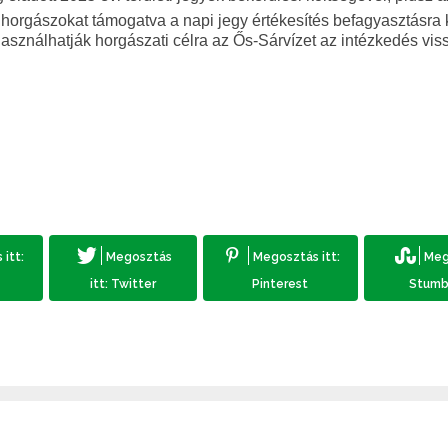
tt horgászokat támogatva a napi jegy értékesítés
befagyasztásra 
k használhatják horgászati célra az Ős-Sárvízet az intézkedés vi