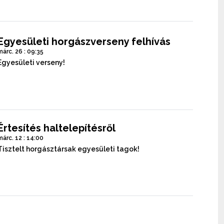
Egyesületi horgászverseny felhívás
márc. 26 : 09:35
Egyesületi verseny!
Értesítés haltelepítésről
márc. 12 : 14:00
Tisztelt horgásztársak egyesületi tagok!