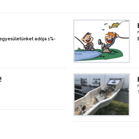
 egyesületünket adója 1%-
!