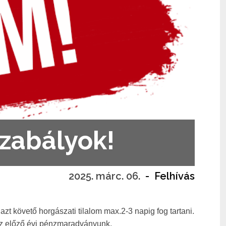
szabályok!
2025. márc. 06.
-
Felhívás
zt követő horgászati tilalom max.2-3 napig fog tartani.
 az előző évi pénzmaradványunk.