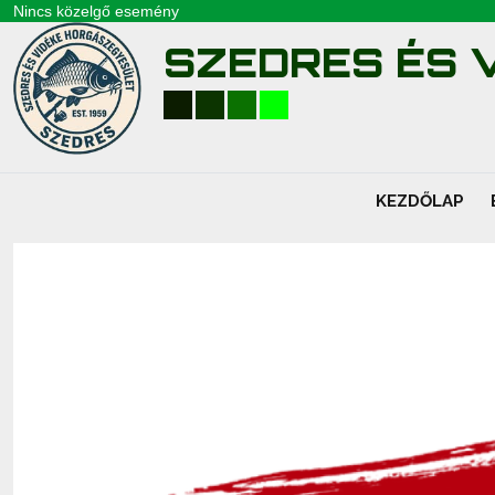
Nincs közelgő esemény
SZEDRES ÉS V
KEZDŐLAP