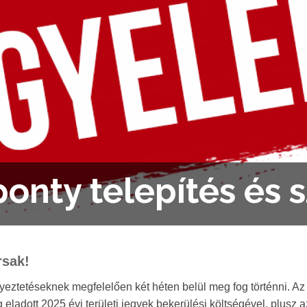
ponty telepítés és 
rsak!
eztetéseknek megfelelően két héten belül meg fog történni. Az a
 eladott 2025 évi területi jegyek bekerülési költségével, plusz