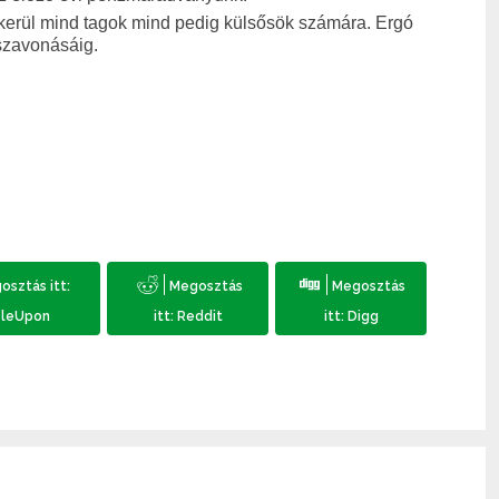
kerül mind tagok mind pedig külsősök számára. Ergó
sszavonásáig.