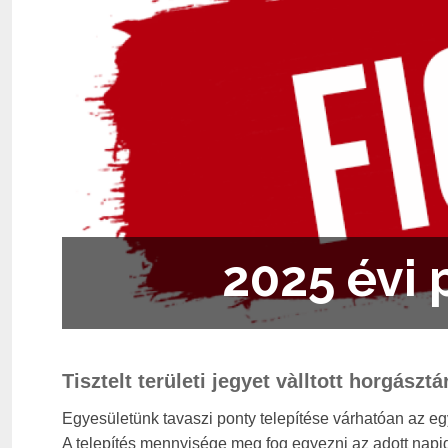
2025 évi 
Tisztelt területi jegyet vàlltott horgásztá
Egyesületünk tavaszi ponty telepítése várhatóan az egy
A telepítés mennyisége meg fog egyezni az adott napig