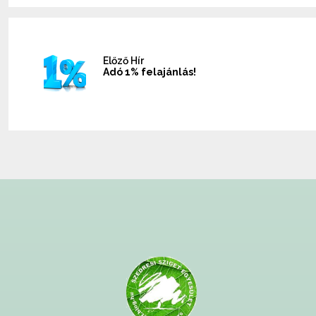
Előző Hír
Adó 1% felajánlás!