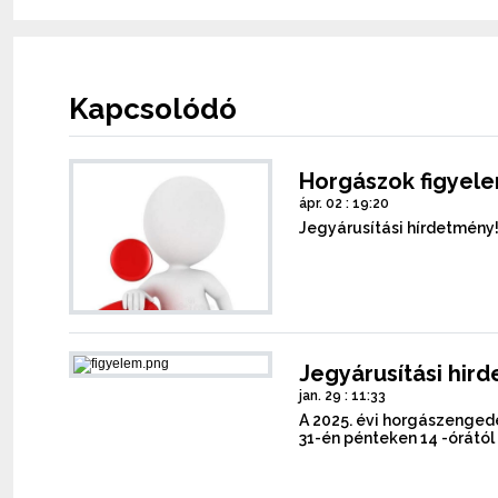
Kapcsolódó
Horgászok figyel
ápr. 02 : 19:20
Jegyárusítási hírdetmény
Jegyárusítási hir
jan. 29 : 11:33
A 2025. évi horgászengedé
31-én pénteken 14 -órától