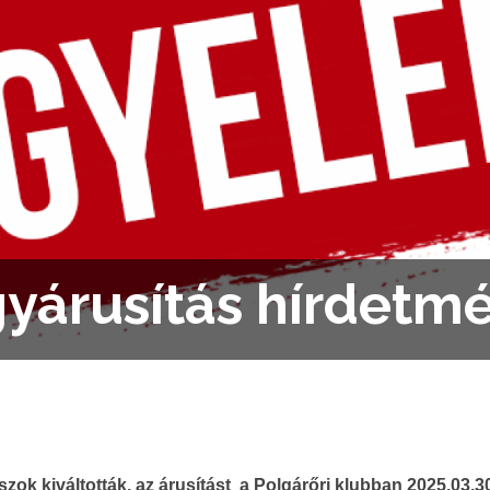
yárusítás hírdetm
zok kiváltották,
az árusítást a Polgárőri klubban 2025.03.30