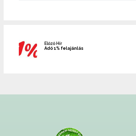
Előző Hír
Adó 1% felajánlás