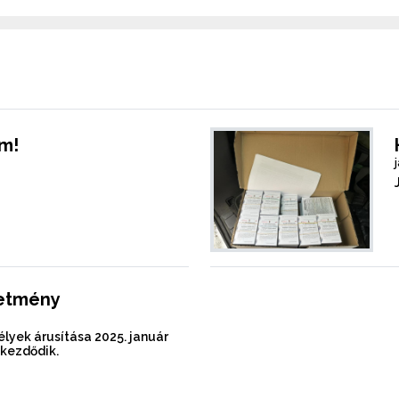
em!
!
detmény
lyek árusítása 2025. január
 kezdődik.