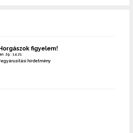
Horgászok figyelem!
jan. 29 : 14:21
Jegyárusítási hírdetmény