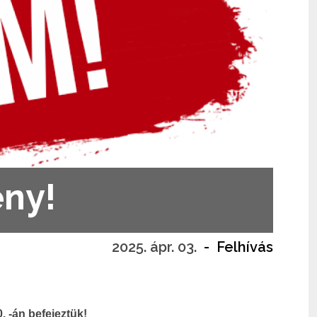
ény!
2025. ápr. 03.
-
Felhívás
. -án befejeztük!