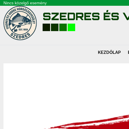
Nincs közelgő esemény
SZEDRES ÉS V
KEZDŐLAP