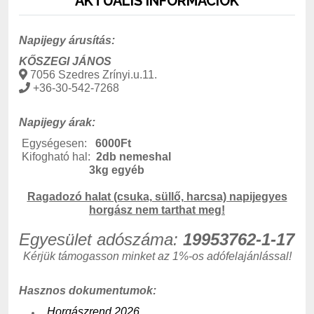
AKTUÁLIS INFORMÁCIÓK
Napijegy árusítás:
KŐSZEGI JÁNOS
7056 Szedres Zrínyi.u.11.
+36-30-542-7268
Napijegy árak:
Egységesen:
6000Ft
Kifogható hal:
2db nemeshal
3kg egyéb
Ragadozó halat (csuka, süllő, harcsa) napijegyes
horgász nem tarthat meg!
Egyesület adószáma:
19953762-1-17
Kérjük támogasson minket az 1%-os adófelajánlással!
Hasznos dokumentumok:
Horgászrend 2026