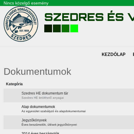
Nincs közelgő esemény
SZEDRES ÉS V
KEZDŐLAP
Dokumentumok
Kategória
Szedres HE dokumentum tár
Szedres HE letölthető anyagai
Alap dokumentumok
Az egyesület szabályzó és alapdokumentumai
Jegyzőkönyvek
Éves beszámolók, ülések jegyzőkönyvei
2014 éves beszámolók