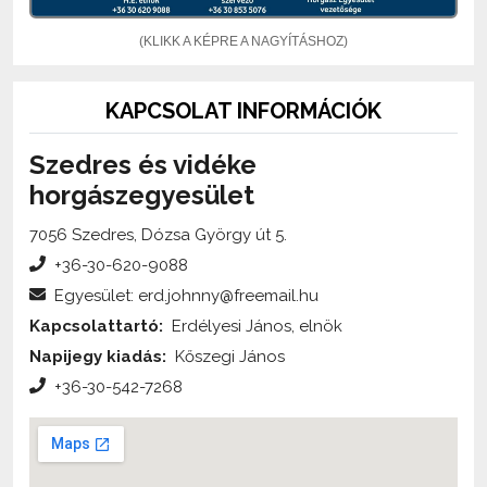
(KLIKK A KÉPRE A NAGYÍTÁSHOZ)
KAPCSOLAT INFORMÁCIÓK
Szedres és vidéke
horgászegyesület
7056 Szedres, Dózsa György út 5.
+36-30-620-9088
Egyesület: erd.johnny@freemail.hu
Kapcsolattartó:
Erdélyesi János, elnök
Napijegy kiadás:
Kőszegi János
+36-30-542-7268