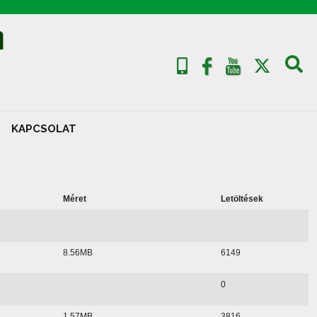
A
KAPCSOLAT
Méret
Letöltések
8.56MB
6149
0
1.57MB
3816