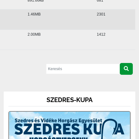
891.66kB
681
1.46MB
2301
2.00MB
1412
SZEDRES-KUPA