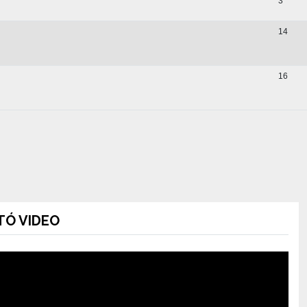
3
14
16
Ó VIDEO