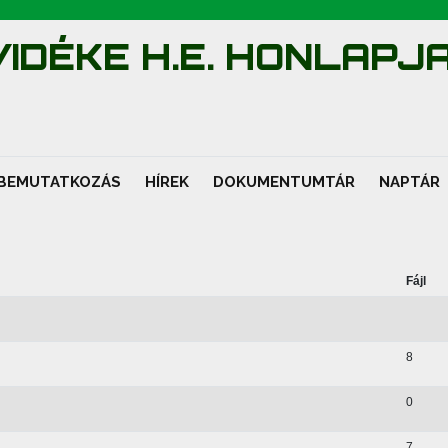
IDÉKE H.E. HONLAPJ
BEMUTATKOZÁS
HÍREK
DOKUMENTUMTÁR
NAPTÁR
Fájl
8
0
7